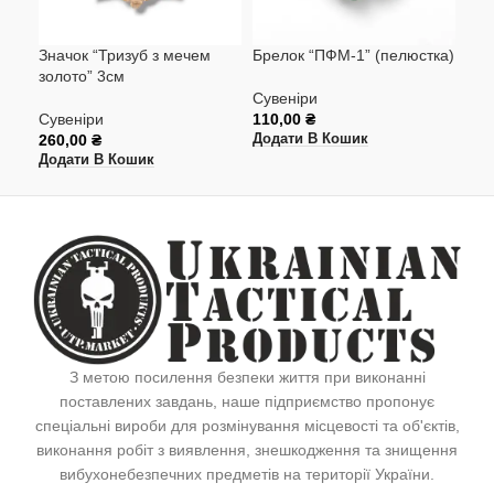
Значок “Тризуб з мечем
Брелок “ПФМ-1” (пелюстка)
Бре
золото” 3см
Сувеніри
Сув
Сувеніри
110,00
₴
56,
260,00
₴
Додати В Кошик
Дод
Додати В Кошик
З метою посилення безпеки життя при виконанні
поставлених завдань, наше підприємство пропонує
спеціальні вироби для розмінування місцевості та об'єктів,
виконання робіт з виявлення, знешкодження та знищення
вибухонебезпечних предметів на території України.