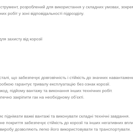
 інструмент, розроблений для використання у складних умовах, зокре
х робіт у зоні відповідальності підрозділу.
я захисту від корозії
 сталі, що забезпечує довговічність і стійкість до значних навантажен
робкою гарантує тривалу експлуатацію без ознак корозії.
код, підйому вантажу та виконання інших технічних робіт.
печно закріпити гак на необхідному об’єкті.
є піднімати важкі вантажі та виконувати складні технічні завдання.
не покриття забезпечує стійкість до корозії та інших негативних в
а виробу дозволяють легко його використовувати та транспортувати.