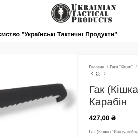
ство "Українські Тактичні Продукти"
Головна
Гаки "Кішки"
Гак (Кішка
Карабін
427,00
₴
Гак (Кішка) “Євакуаційн