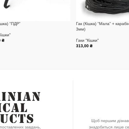
ішка) “ПДР”
Гак (Кішка) “Мала” + караб
3мм)
Кішки"
0
₴
Гаки "Кішки"
313,00
₴
и В Кошик
Додати В Кошик
Щоб першим дізнава
знадобиться лише се
поставлених завдань,