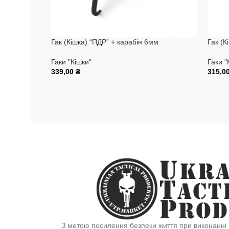
Гак (Кішка) “ПДР” + карабін 6мм
Гак (К
Гаки "Кішки"
Гаки "
339,00
₴
315,0
Додати В Кошик
Додат
З метою посилення безпеки життя при виконанні 