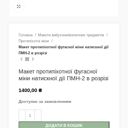
Натисніть, щоб збільшити
Головна
Макети вибухонебезпечних предметів
Протипіхотні міни
Макет протипіхотної фугасної міни натискної дії
ПМН-2 в розрізі
Макет протипіхотної фугасної
міни натискної дії ПМН-2 в розрізі
1400,00
₴
Доступно за замовленням
ДОДАТИ В КОШИК