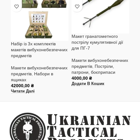
Макет гранатометного
Про
пострілу кумулятивної дії
«ПТ
Набір із 3х комплектів
для ПГ-7
пов
макетів вибухонебезпечних
предметів
Макети вибухонебезпечних
Мак
предметів
,
Постріли,
пре
Макети вибухонебезпечних
патрони, боєприпаси
мін
предметів
,
Набори в
4000,00
₴
300
ящиках
Додати В Кошик
Чит
42000,00
₴
Читати Далі