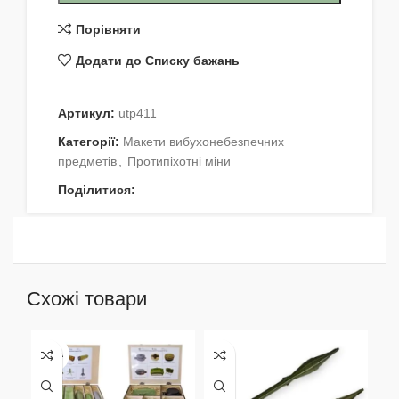
Порівняти
Додати до Списку бажань
Артикул:
utp411
Категорії:
Макети вибухонебезпечних
предметів
,
Протипіхотні міни
Поділитися:
Схожі товари
НЕМА
НЕ