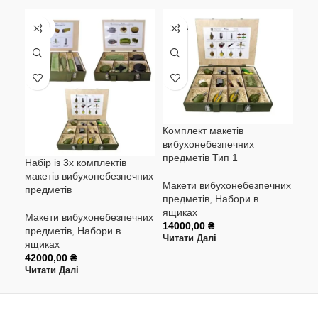
НЕМА
НЕМА
Комплект макетів
вибухонебезпечних
Мак
предметів Тип 1
пос
Набір із 3х комплектів
для
макетів вибухонебезпечних
Макети вибухонебезпечних
предметів
предметів
,
Набори в
Мак
ящиках
пре
Макети вибухонебезпечних
14000,00
₴
пат
предметів
,
Набори в
Читати Далі
400
ящиках
Дод
42000,00
₴
Читати Далі