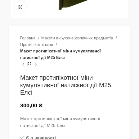
Натисніть, щоб збільшити
Головна
Макети вибухонебезпечних предметів
Протипіхотні міни
Макет протипіхотної міни кумулятивної
натискної дії М25 Елсі
Макет протипіхотної міни
кумулятивної натискної дії М25
Елсі
300,00
₴
Макет протипіхотної міни кумулятивної
натискної дії М25 Елсі
Є в наявності