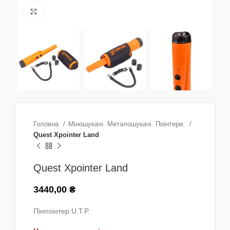
Натисніть, щоб збільшити
Головна
Міношукачі. Металошукачі. Поінтери.
Quest Xpointer Land
Quest Xpointer Land
3440,00
₴
Пінпоінтер U.T.P.