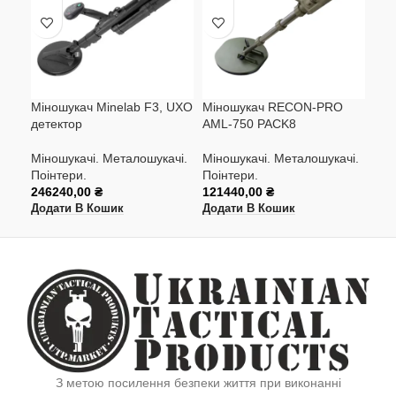
Міношукач Minelab F3, UXO
Міношукач RECON-PRO
Мет
детектор
AML-750 PACK8
Мін
Міношукачі. Металошукачі.
Міношукачі. Металошукачі.
Поі
Поінтери.
Поінтери.
268
246240,00
₴
121440,00
₴
Дод
Додати В Кошик
Додати В Кошик
З метою посилення безпеки життя при виконанні