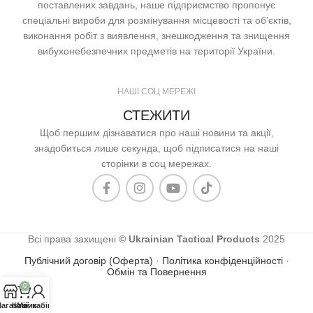
поставлених завдань, наше підприємство пропонує
спеціальні вироби для розмінування місцевості та об'єктів,
виконання робіт з виявлення, знешкодження та знищення
вибухонебезпечних предметів на території України.
НАШІ СОЦ МЕРЕЖІ
СТЕЖИТИ
Щоб першим дізнаватися про наші новини та акції,
знадобиться лише секунда, щоб підписатися на наші
сторінки в соц мережах.
Всі права захищені
© Ukrainian Tactical Products
2025
Публічний договір (Оферта)
·
Політика конфіденційності
·
Обмін та Повернення
0
агазин
Кошик
Мій кабінет