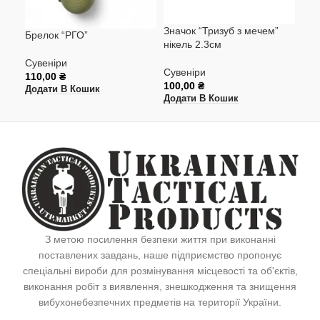
Значок “Тризуб з мечем”
Зна
Брелок “РГО”
нікель 2.3см
Сув
Сувеніри
Сувеніри
100
110,00
₴
100,00
₴
Дод
Додати В Кошик
Додати В Кошик
З метою посилення безпеки життя при виконанні
поставлених завдань, наше підприємство пропонує
спеціальні вироби для розмінування місцевості та об'єктів,
виконання робіт з виявлення, знешкодження та знищення
вибухонебезпечних предметів на території України.