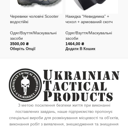
Черевики чоловічі Scooter
Накидка “Невидимка” +
Так
водостійкі
чохол + армований скотч
Одя
Одяг/Взуття/Маскувальні
Одяг/Взуття/Маскувальні
зас
засоби
засоби
900
3500,00
₴
1464,00
₴
Дод
Оберіть Опції
Додати В Кошик
З метою посилення безпеки життя при виконанні
поставлених завдань, наше підприємство пропонує
спеціальні вироби для розмінування місцевості та об'єктів,
виконання робіт з виявлення, знешкодження та знищення