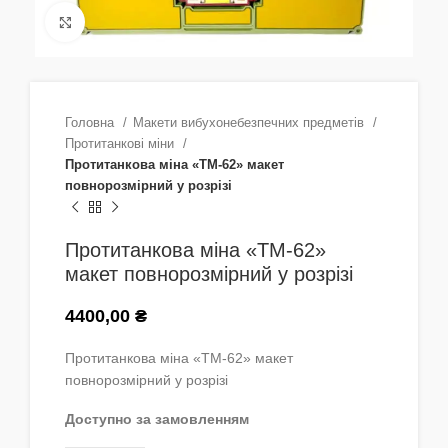
Натисніть, щоб збільшити
Головна
Макети вибухонебезпечних предметів
Протитанкові міни
Протитанкова міна «ТМ-62» макет
повнорозмірний у розрізі
Протитанкова міна «ТМ-62»
макет повнорозмірний у розрізі
4400,00
₴
Протитанкова міна «ТМ-62» макет
повнорозмірний у розрізі
Доступно за замовленням