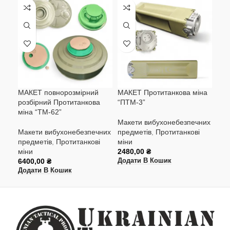
МАКЕТ повнорозмірний
МАКЕТ Протитанкова міна
МАК
розбірний Протитанкова
“ПТМ-3”
“ПМ
міна “ТМ-62”
Макети вибухонебезпечних
Мак
Макети вибухонебезпечних
предметів
,
Протитанкові
пре
предметів
,
Протитанкові
міни
мін
міни
2480,00
₴
158
6400,00
₴
Додати В Кошик
Дод
Додати В Кошик