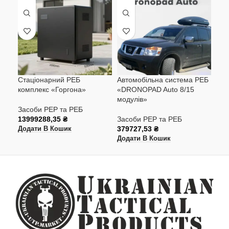
Стаціонарний РЕБ
Автомобільна система РЕБ
Ком
комплекс «Горгона»
«DRONOPAD Auto 8/15
7»
модулів»
Засоби РЕР та РЕБ
Зас
13999288,35
₴
Засоби РЕР та РЕБ
293
379727,53
₴
Додати В Кошик
Дод
Додати В Кошик