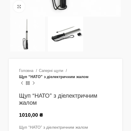
Натисніть, щоб збільшити
Головна
Саперні щупи
Щуп “НАТО” з діелектричним жалом
Щуп “НАТО” з діелектричним
жалом
1010,00
₴
Щуп “НАТО” з діелектричним жалом