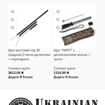
Щуп ростовий під 30
Щуп “НАТО” з
Щуп
градусів (3 жала діелектрик
діелектричним жалом +
(по
+ перехідник)
чохол
под
Саперні щупи
Саперні щупи
Сап
3612,00
₴
1310,00
₴
127
Додати В Кошик
Додати В Кошик
Дод