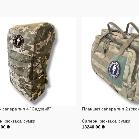
к сапера тип 4 “Садовий”
Планшет сапера тип 2 (Уко
ні рюкзаки, сумки
Саперні рюкзаки, сумки
,00
₴
13240,00
₴
и В Кошик
Додати В Кошик