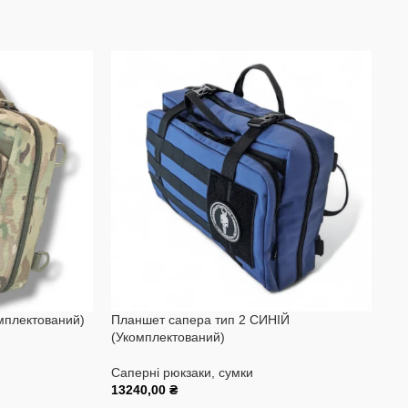
-
мплектований)
Планшет сапера тип 2 СИНІЙ
Рю
(Укомплектований)
(м
Саперні рюкзаки, сумки
Са
13240,00
₴
68
Додати В Кошик
До