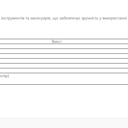
ї інструментів та аксесуарів, що забезпечує зручність у використанн
Вміст
олір)