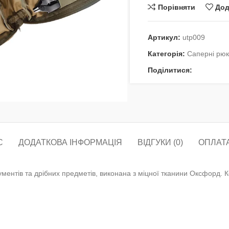
Порівняти
Дод
Артикул:
utp009
Категорія:
Саперні рюк
Поділитися:
ти
С
ДОДАТКОВА ІНФОРМАЦІЯ
ВІДГУКИ (0)
ОПЛАТА
ументів та дрібних предметів, виконана з міцної тканини Оксфорд. 