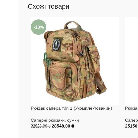
Схожі товари
-13%
Рюкзак сапера тип 1 (Укомплектований)
Рюкза
Саперні рюкзаки, сумки
Сапер
28548,00
₴
25150
32828,00
₴
Додати В Кошик
Додат