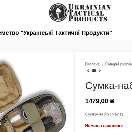
ство "Українські Тактичні Продукти"
Головна
Саперні рюкза
Сумка-наб
1479,00
₴
Сумка-набір (мала)
Немає в наявності