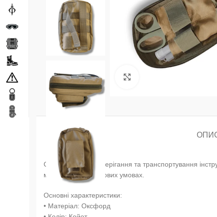
Натисніть, щоб збільши
ОПИ
Сумка-набір для зберігання та транспортування інстр
маскування в польових умовах.
Основні характеристики:
• Матеріал: Оксфорд
• Колір: Койот