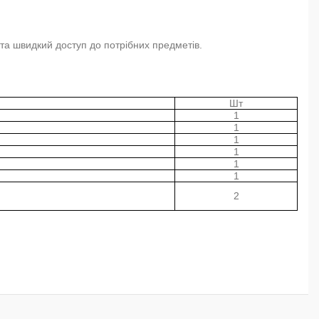
і та швидкий доступ до потрібних предметів.
Шт
1
1
1
1
1
1
2