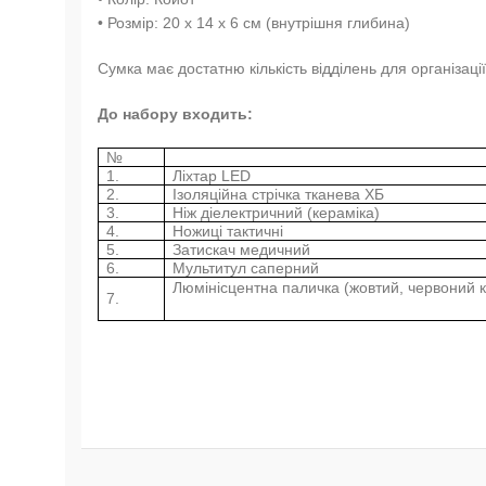
• Розмір: 20 x 14 x 6 см (внутрішня глибина)
Сумка має достатню кількість відділень для організаці
До набору входить:
№
1.
Ліхтар LED
2.
Ізоляційна стрічка тканева ХБ
3.
Ніж діелектричний (кераміка)
4.
Ножиці тактичні
5.
Затискач медичний
6.
Мультитул саперний
Люмінісцентна паличка (жовтий, червоний к
7.