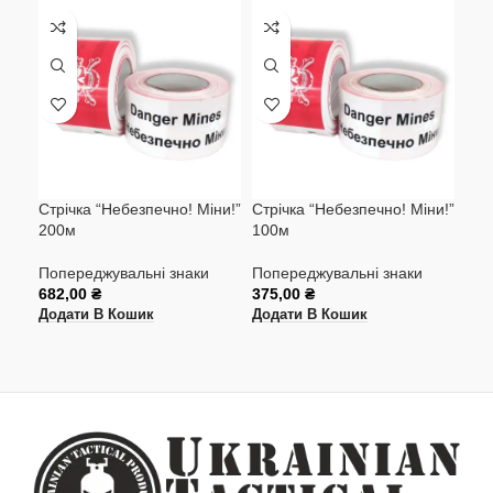
-2
Стрічка “Небезпечно! Міни!”
Стрічка “Небезпечно! Міни!”
Мая
200м
100м
ком
біл
(ко
Попереджувальні знаки
Попереджувальні знаки
682,00
₴
375,00
₴
Поп
Додати В Кошик
Додати В Кошик
365
Дод