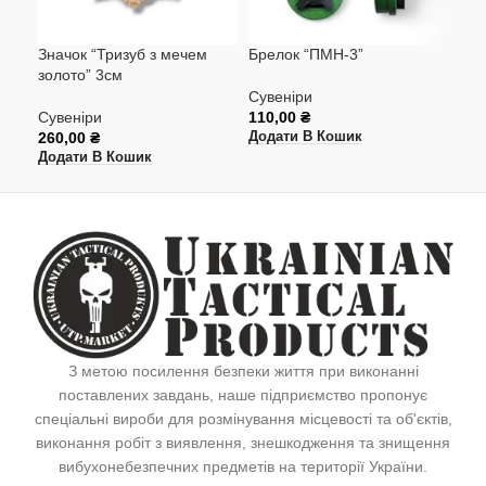
Значок “Тризуб з мечем
Брелок “ПМН-3”
Бре
золото” 3см
Сувеніри
Сув
Сувеніри
110,00
₴
110
260,00
₴
Додати В Кошик
Дод
Додати В Кошик
З метою посилення безпеки життя при виконанні
поставлених завдань, наше підприємство пропонує
спеціальні вироби для розмінування місцевості та об'єктів,
виконання робіт з виявлення, знешкодження та знищення
вибухонебезпечних предметів на території України.