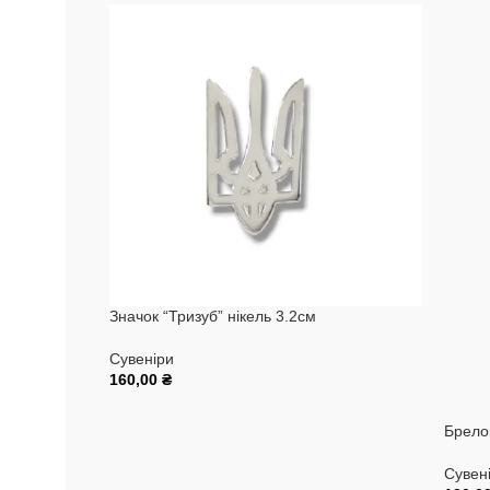
Значок “Тризуб” нікель 3.2см
Сувеніри
160,00
₴
Додати В Кошик
Брело
Сувен