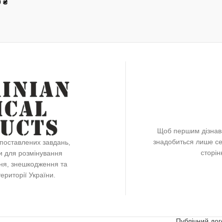
0
₴
и В Кошик
Щоб першим дізнава
знадобиться лише се
поставлених завдань,
сторін
и для розмінування
ення, знешкодження та
риторії України.
Публічний дог