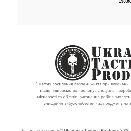
130,0
Додат
З метою посилення безпеки життя при виконанні 
наше підприємство пропонує спеціальні вироб
місцевості та об'єктів, виконання робіт з виявл
знищення вибухонебезпечних предметів на те
Всі права захищені
© Ukrainian Tactical Products
2025