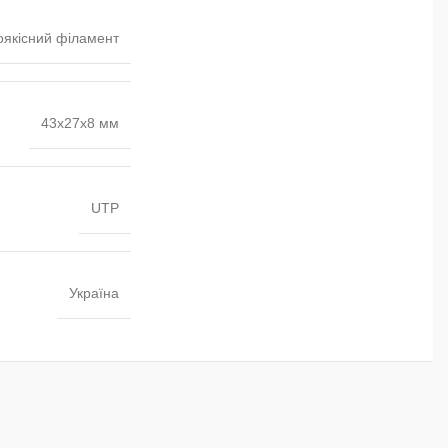
оякісний філамент
43х27х8 мм
UTP
Україна