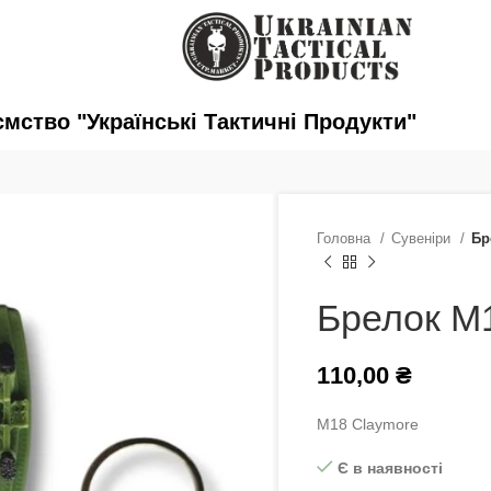
ство "Українські Тактичні Продукти"
Головна
Сувеніри
Бр
Брелок М
110,00
₴
М18 Claymore
Є в наявності