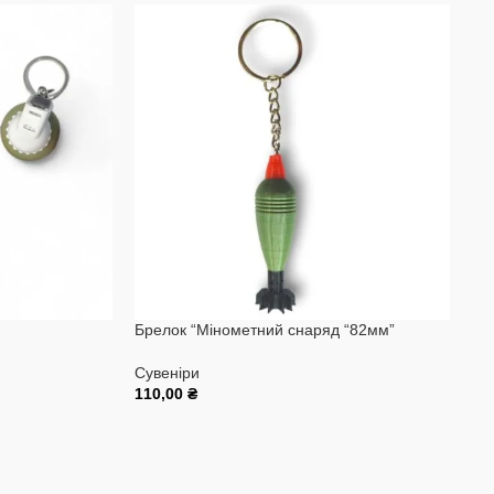
Зн
Брелок “Мінометний снаряд “82мм”
Су
Сувеніри
10
110,00
₴
До
Додати В Кошик