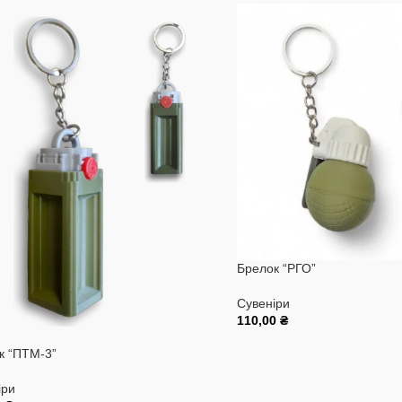
Брелок “РГО”
Сувеніри
110,00
₴
Додати В Кошик
к “ПТМ-3”
іри