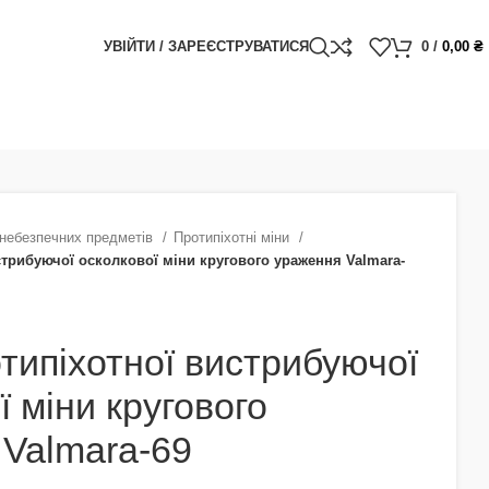
УВІЙТИ / ЗАРЕЄСТРУВАТИСЯ
0
/
0,00
₴
небезпечних предметів
Протипіхотні міни
стрибуючої осколкової міни кругового ураження Valmara-
типіхотної вистрибуючої
ї міни кругового
Valmara-69