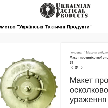
ство "Українські Тактичні Продукти"
Головна
Макети вибухо
Макет протипіхотної ви
69
Макет про
осколково
ураження 