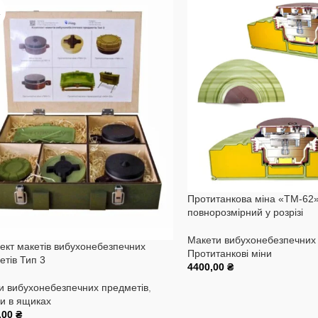
А
Протитанкова міна «ТМ-62»
повнорозмірний у розрізі
Макети вибухонебезпечних
ект макетів вибухонебезпечних
Протитанкові міни
етів Тип 3
4400,00
₴
Додати В Кошик
и вибухонебезпечних предметів
,
и в ящиках
,00
₴