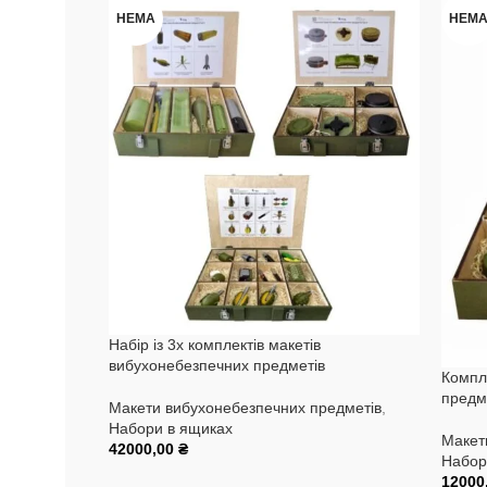
НЕМА
НЕМ
Набір із 3х комплектів макетів
вибухонебезпечних предметів
Компл
предм
Макети вибухонебезпечних предметів
,
Набори в ящиках
Макет
42000,00
₴
Набор
Читати Далі
12000