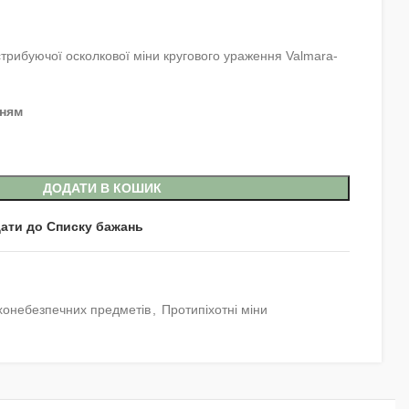
стрибуючої осколкової міни кругового ураження Valmara-
нням
ДОДАТИ В КОШИК
ати до Списку бажань
хонебезпечних предметів
,
Протипіхотні міни