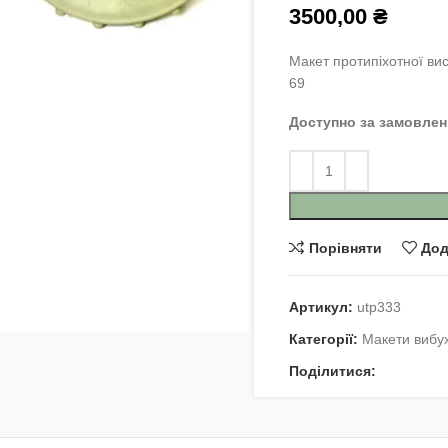
3500,00
₴
Макет протипіхотної ви
69
Доступно за замовле
Порівняти
Дод
Артикул:
utp333
Категорії:
Макети вибу
Поділитися: