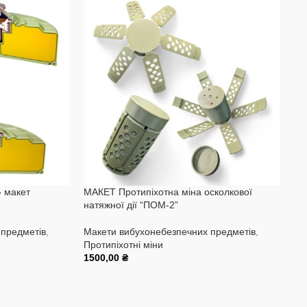
 макет
МАКЕТ Протипіхотна міна осколкової
МА
натяжної дії “ПОМ-2”
ул
 предметів
,
Макети вибухонебезпечних предметів
,
Ма
Протипіхотні міни
Гр
1500,00
₴
90
Додати В Кошик
До