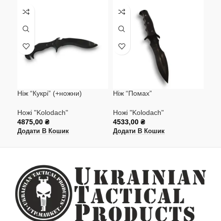
Ніж “Кукрі” (+ножни)
Ніж “Помах”
Ніж
Ножі "Kolodach"
Ножі "Kolodach"
Нож
4875,00
₴
4533,00
₴
386
Додати В Кошик
Додати В Кошик
Дод