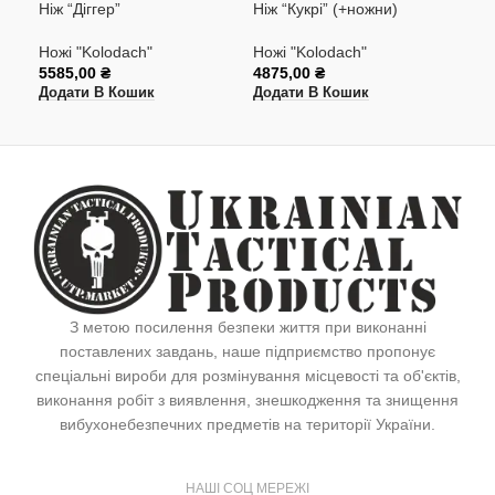
Ніж “Діггер”
Ніж “Кукрі” (+ножни)
Ніж
Ножі "Kolodach"
Ножі "Kolodach"
Нож
5585,00
₴
4875,00
₴
435
Додати В Кошик
Додати В Кошик
Дод
З метою посилення безпеки життя при виконанні
поставлених завдань, наше підприємство пропонує
спеціальні вироби для розмінування місцевості та об'єктів,
виконання робіт з виявлення, знешкодження та знищення
вибухонебезпечних предметів на території України.
НАШІ СОЦ МЕРЕЖІ