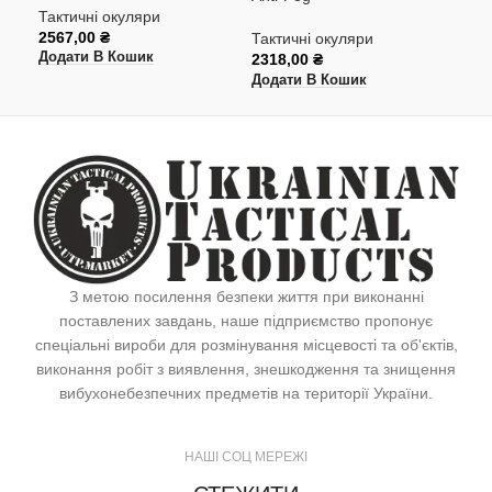
Тактичні окуляри
Так
2567,00
₴
Тактичні окуляри
825
Додати В Кошик
2318,00
₴
Дод
Додати В Кошик
З метою посилення безпеки життя при виконанні
поставлених завдань, наше підприємство пропонує
спеціальні вироби для розмінування місцевості та об'єктів,
виконання робіт з виявлення, знешкодження та знищення
вибухонебезпечних предметів на території України.
НАШІ СОЦ МЕРЕЖІ