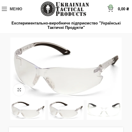
до
вмісту
0
МЕНЮ
0,00
₴
Експериментально-виробниче підприємство "Українські
Тактичні Продукти"
Натисніть, щоб збільшити