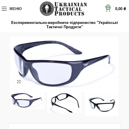
до
вмісту
0
МЕНЮ
0,00
₴
Експериментально-виробниче підприємство "Українські
Тактичні Продукти"
Натисніть, щоб збільшити