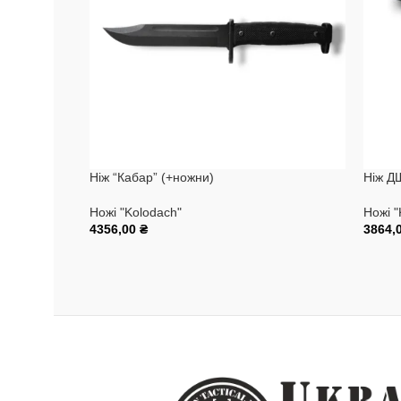
Ніж “Кабар” (+ножни)
Ніж Д
Ножі "Kolodach"
Ножі "
4356,00
₴
3864,
Додати В Кошик
Додат