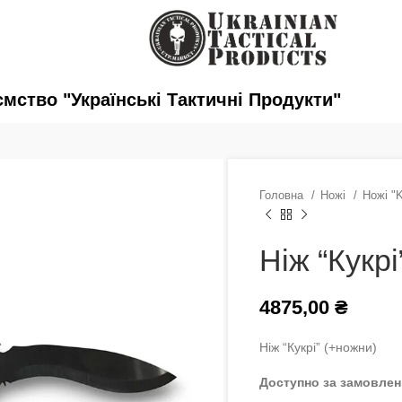
ство "Українські Тактичні Продукти"
Головна
Ножі
Ножі "
Ніж “Кукрі
4875,00
₴
Ніж “Кукрі” (+ножни)
Доступно за замовле