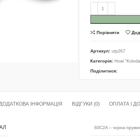
Порівняти
Дод
ти
Артикул:
utp267
Категорія:
Ножі "Kolod
Поділитися:
ДОДАТКОВА ІНФОРМАЦІЯ
ВІДГУКИ (0)
ОПЛАТА І Д
АЛ
60С2А – чорна пружи