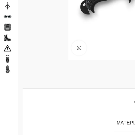
Натисніть, щоб збільши
МАТЕРІ