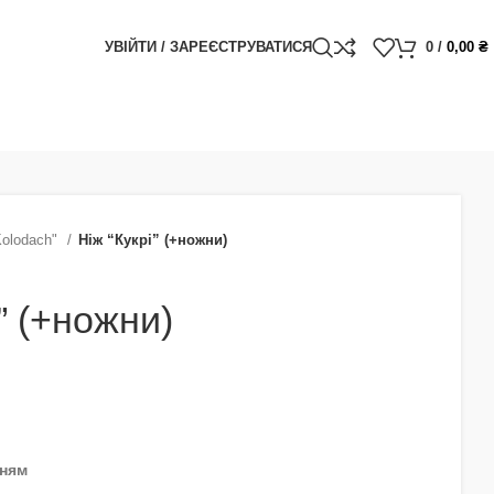
УВІЙТИ / ЗАРЕЄСТРУВАТИСЯ
0
/
0,00
₴
Kolodach"
Ніж “Кукрі” (+ножни)
” (+ножни)
нням