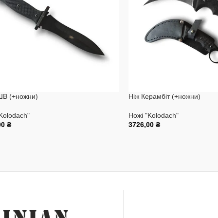
ШВ (+ножни)
Ніж Керамбіт (+ножни)
Kolodach"
Ножі "Kolodach"
00
₴
3726,00
₴
и В Кошик
Додати В Кошик