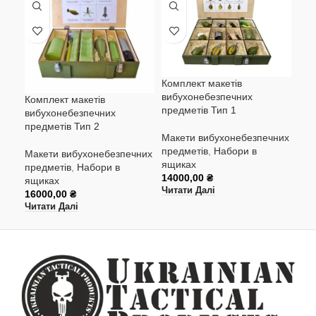
Комплект макетів
вибухонебезпечних
Мак
Комплект макетів
предметів Тип 1
про
вибухонебезпечних
предметів Тип 2
Макети вибухонебезпечних
Мак
предметів
,
Набори в
пре
Макети вибухонебезпечних
ящиках
мін
предметів
,
Набори в
14000,00
₴
900
ящиках
Читати Далі
Дод
16000,00
₴
Читати Далі